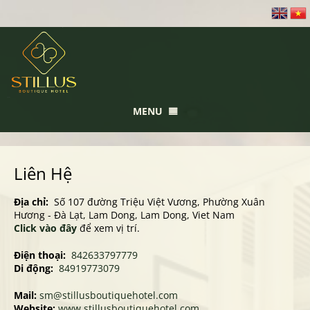
MENU
TRANG CHỦ
PHÒNG VÀ GIÁ
Liên Hệ
BỘ SƯU TẬP
Địa chỉ:
Số 107 đường Triệu Việt Vương, Phường Xuân
VỊ TRÍ
Hương - Đà Lạt, Lam Dong, Lam Dong, Viet Nam
Click vào đây
để xem vị trí.
LIÊN HỆ
Điện thoại:
842633797779
Di động:
84919773079
Mail:
sm@stillusboutiquehotel.com
Website:
www.stillusboutiquehotel.com